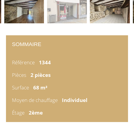
SOMMAIRE
Référence
1344
Pièces
2 pièces
Surface
68 m²
Moyen de chauffage
Individuel
Étage
2ème